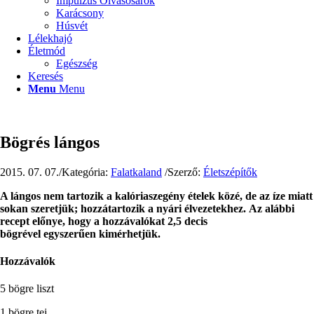
Impulzus Olvasósarok
Karácsony
Húsvét
Lélekhajó
Életmód
Egészség
Keresés
Menu
Menu
Bögrés lángos
2015. 07. 07.
/
Kategória:
Falatkaland
/
Szerző:
Életszépítők
A lángos nem tartozik a kalóriaszegény ételek közé, de az íze miatt
sokan szeretjük; hozzátartozik a nyári élvezetekhez. Az alábbi
recept előnye, hogy a hozzávalókat 2,5 decis
bögrével egyszerűen kimérhetjük.
Hozzávalók
5 bögre liszt
1 bögre tej