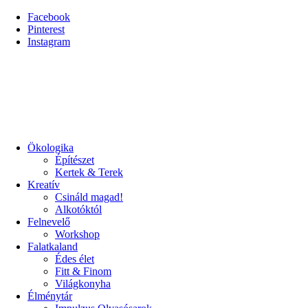
Facebook
Pinterest
Instagram
Ökologika
Építészet
Kertek & Terek
Kreatív
Csináld magad!
Alkotóktól
Felnevelő
Workshop
Falatkaland
Édes élet
Fitt & Finom
Világkonyha
Élménytár